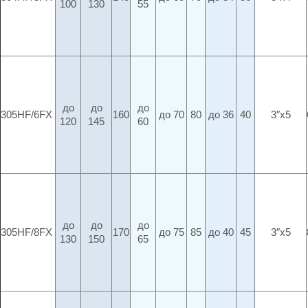
100
130
55
до
до
до
305HF/6FX
160
до 70
80
до 36
40
3″x5
120
145
60
до
до
до
305HF/8FX
170
до 75
85
до 40
45
3″x5
130
150
65