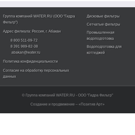
Группа компаний WATER.RU (ООО "Гидра
Дисковые фильтры
Фильтр")
Сетчатые фильтры
Адрес филиала:
Россия
, г.
Абакан
Промышленная
водоподготовка
8 800 511-09-72
8 391 989-82-38
Водоподготовка для
abakan@water.ru
коттеджей
Политика конфиденциальности
Согласие на обработку персональных
данных
© Группа компаний WATER.RU - ООО "Гидра Фильтр"
Создание и продвижение – «Позитив Арт»