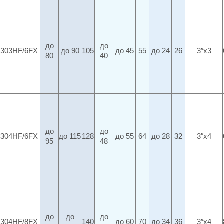
до
до
303HF/6FX
до 90
105
до 45
55
до 24
26
3″x3
80
40
до
до
304HF/6FX
до 115
128
до 55
64
до 28
32
3″x4
95
48
до
до
до
304HF/8FX
140
до 60
70
до 34
36
3″x4