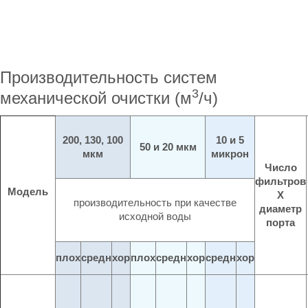
Производительность систем
3
механической очистки (м
/ч)
200, 130, 100
10 и 5
50 и 20 мкм
мкм
микрон
Число
фильтров
Модель
X
производительность при качестве
диаметр
исходной воды
порта
плох
средн
хор
плох
средн
хор
средн
хор