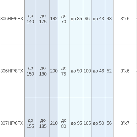
до
до
до
306HF/6FX
192
до 85
96
до 43
48
3″x6
140
175
70
до
до
до
306HF/8FX
200
до 90
100
до 46
52
3″x6
150
180
75
до
до
до
307HF/6FX
210
до 95
105
до 50
56
3″x7
155
185
80