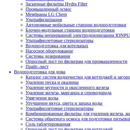
Засыпные фильтры Hydra Filter
Промышленный осмос
Мембраны LG Chem
Ультрафильтрация
Автономные мобильные станции водоподготовки
Блочно-модульные станции водоподготовки
Системы непрерывной электродеионизации IONP
Ультрафиолетовые стерилизаторы
Водоподготовка для котельных
Насосное оборудование
Системы дозирования
Опросный лист по фильтрам для промышленности
Прайс-лист
Водоподготовка для дома
Каталог систем водоочистки для коттеджей и заго
Удаление песка и окалины
Удаление мутности и окисленного железа
Удаление железа, марганца и сероводорода
Умягчение воды
Улучшение вкуса, цвета и запаха воды
Ультрафиолетовые стерилизаторы
Комбинированные фильтры для удаления железа, же
Системы обратного осмоса для подготовки питьево
Соль таблетированная
Опросный лист по фильтрам для коттеджей