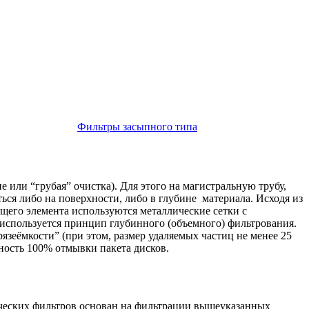
Фильтры засыпного типа
или “грубая” очистка). Для этого на магистральную трубу,
ся либо на поверхности, либо в глубине материала. Исходя из
щего элемента используются металлические сетки с
 используется принцип глубинного (объемного) фильтрования.
зеёмкости” (при этом, размер удаляемых частиц не менее 25
ность 100% отмывки пакета дисков.
ческих фильтров основан на фильтрации вышеуказанных