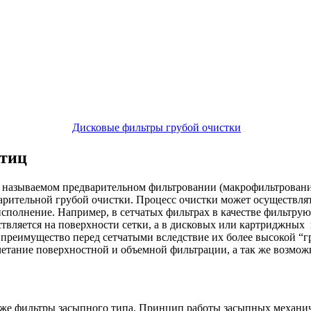
Дисковые фильтры грубой очистки
стиц
 называемом предварительном фильтровании (макрофильтрование 
ительной грубой очистки. Процесс очистки может осуществлять
исполнение. Например, в сетчатых фильтрах в качестве фильтрую
ствляется на поверхности сетки, а в дисковых или картриджных
реимущество перед сетчатыми вследствие их более высокой “гря
етание поверхностной и объемной фильтрации, а так же возмож
 же фильтры засыпного типа. Принцип работы засыпных механи