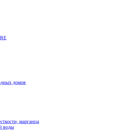
URE
родных домов
сткости, марганца
й воды