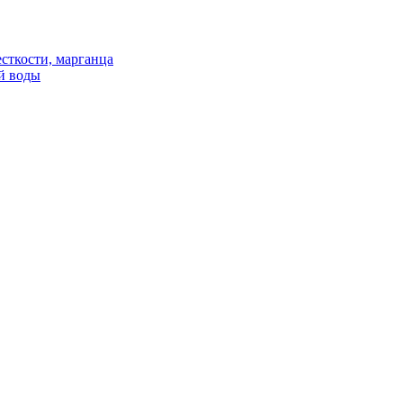
сткости, марганца
й воды