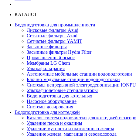
КАТАЛОГ
Водоподготовка для промышленности
Дисковые фильтры Azud
Сетчатые фильтры Azud
Сетчатые фильтры YAMIT
Засыпные фильтры
Засыпные фильтры Hydra Filter
Промышленный осмос
Мембраны LG Chem
Ультрафильтрация
Автономные мобильные станции водоподготовки
Блочно-модульные станции водоподготовки
Системы непрерывной электродеионизации IONP
Ультрафиолетовые стерилизаторы
Водоподготовка для котельных
Насосное оборудование
Системы дозирования
Водоподготовка для коттеджей
Каталог систем водоочистки для коттеджей и заго
Удаление песка и окалины
Удаление мутности и окисленного железа
Удаление железа, марганца и сероводорода