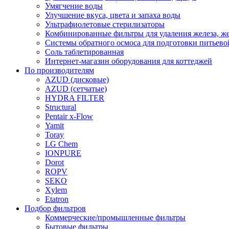
Умягчение воды
Улучшение вкуса, цвета и запаха воды
Ультрафиолетовые стерилизаторы
Комбинированные фильтры для удаления железа, же
Системы обратного осмоса для подготовки питьево
Соль таблетированная
Интернет-магазин оборудования для коттеджей
По производителям
AZUD (дисковые)
AZUD (сетчатые)
HYDRA FILTER
Structural
Pentair x-Flow
Yamit
Toray
LG Chem
IONPURE
Dorot
ROPV
SEKO
Xylem
Etatron
Подбор фильтров
Коммерческие/промышленные фильтры
Бытовые фильтры