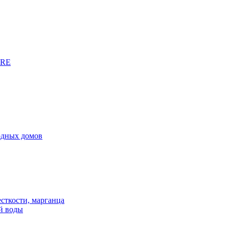
URE
родных домов
сткости, марганца
й воды