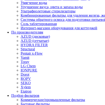
Умягчение воды
Улучшение вкуса, цвета и запаха воды
Ультрафиолетовые стерилизаторы
Комбинированные фильтры для удаления железа, же
Системы обратного осмоса для подготовки питьево
Соль таблетированная
Интернет-магазин оборудования для коттеджей
По производителям
AZUD (дисковые)
AZUD (сетчатые)
HYDRA FILTER
Structural
Pentair x-Flow
Yamit
Toray
LG Chem
IONPURE
Dorot
ROPV
SEKO
Xylem
Etatron
Подбор фильтров
Коммерческие/промышленные фильтры
Бытовые фильтры