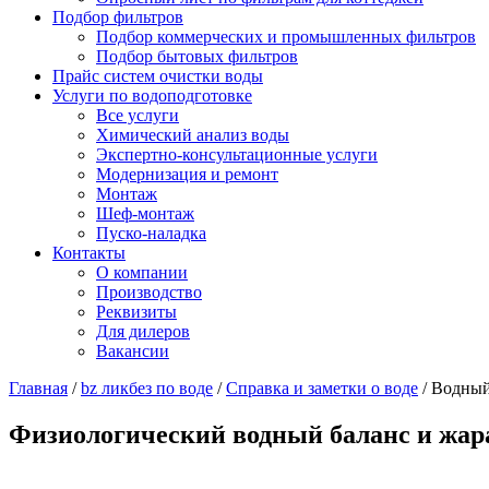
Подбор фильтров
Подбор коммерческих и промышленных фильтров
Подбор бытовых фильтров
Прайс систем очистки воды
Услуги по водоподготовке
Все услуги
Химический анализ воды
Экспертно-консультационные услуги
Модернизация и ремонт
Монтаж
Шеф-монтаж
Пуско-наладка
Контакты
О компании
Производство
Реквизиты
Для дилеров
Вакансии
Главная
/
bz ликбез по воде
/
Справка и заметки о воде
/
Водный
Физиологический водный баланс и жар