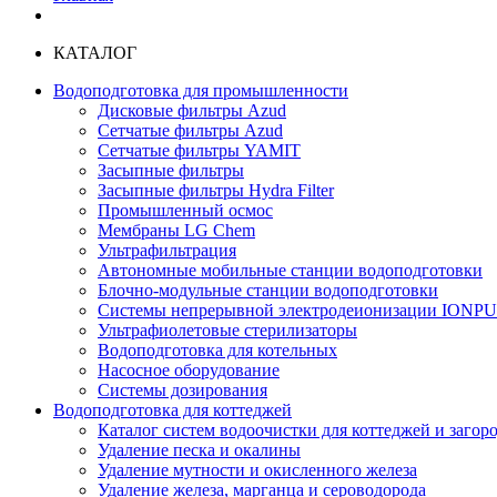
КАТАЛОГ
Водоподготовка для промышленности
Дисковые фильтры Azud
Сетчатые фильтры Azud
Сетчатые фильтры YAMIT
Засыпные фильтры
Засыпные фильтры Hydra Filter
Промышленный осмос
Мембраны LG Chem
Ультрафильтрация
Автономные мобильные станции водоподготовки
Блочно-модульные станции водоподготовки
Системы непрерывной электродеионизации IONP
Ультрафиолетовые стерилизаторы
Водоподготовка для котельных
Насосное оборудование
Системы дозирования
Водоподготовка для коттеджей
Каталог систем водоочистки для коттеджей и заго
Удаление песка и окалины
Удаление мутности и окисленного железа
Удаление железа, марганца и сероводорода