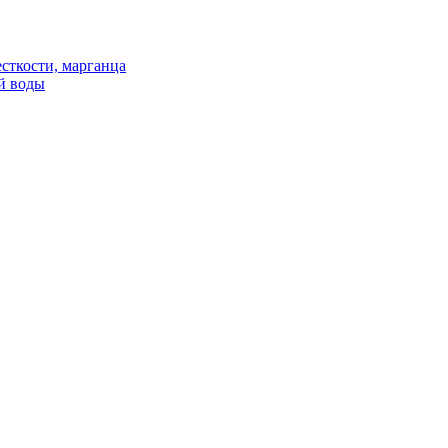
сткости, марганца
й воды