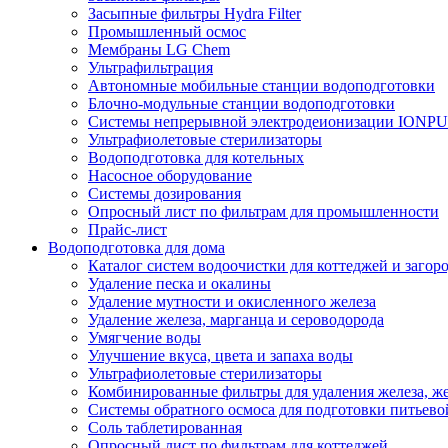
Засыпные фильтры Hydra Filter
Промышленный осмос
Мембраны LG Chem
Ультрафильтрация
Автономные мобильные станции водоподготовки
Блочно-модульные станции водоподготовки
Системы непрерывной электродеионизации IONP
Ультрафиолетовые стерилизаторы
Водоподготовка для котельных
Насосное оборудование
Системы дозирования
Опросный лист по фильтрам для промышленности
Прайс-лист
Водоподготовка для дома
Каталог систем водоочистки для коттеджей и заго
Удаление песка и окалины
Удаление мутности и окисленного железа
Удаление железа, марганца и сероводорода
Умягчение воды
Улучшение вкуса, цвета и запаха воды
Ультрафиолетовые стерилизаторы
Комбинированные фильтры для удаления железа, же
Системы обратного осмоса для подготовки питьево
Соль таблетированная
Опросный лист по фильтрам для коттеджей