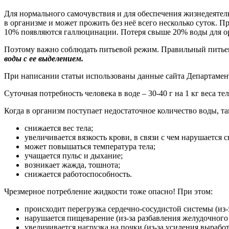
Для нормального самочувствия и для обеспечения жизнедеяте
в организме и может прожить без неё всего несколько суток. Пр
10% появляются галлюцинации. Потеря свыше 20% воды для ор
Поэтому важно соблюдать питьевой режим. Правильный питье
воды с ее выделением.
При написании статьи использованы данные сайта Департамен
Суточная потребность человека в воде – 30-40 г на 1 кг веса те
Когда в организм поступает недостаточное количество воды, т
снижается вес тела;
увеличивается вязкость крови, в связи с чем нарушается
может повышаться температура тела;
учащается пульс и дыхание;
возникает жажда, тошнота;
снижается работоспособность.
Чрезмерное потребление жидкости тоже опасно! При этом:
происходит перегрузка сердечно-сосудистой системы (из-
нарушается пищеварение (из-за разбавления желудочного 
увеличивается нагрузка на почки (из-за усиления выработ