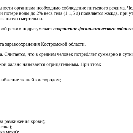
льности организма необходимо соблюдение питьевого режима. Ч
и потере воды до 2% веса тела (1-1,5 л) появляется жажда, при 
ганизма смертельна.
вой режим подразумевает
сохранение физиологического водног
та здравоохранения Костромской области.
ла. Считается, что в среднем человек потребляет суммарно в сутк
акой баланс называется отрицательным. При этом:
 снабжение тканей кислородом;
за разжижения крови);
сока);
ка мочи);