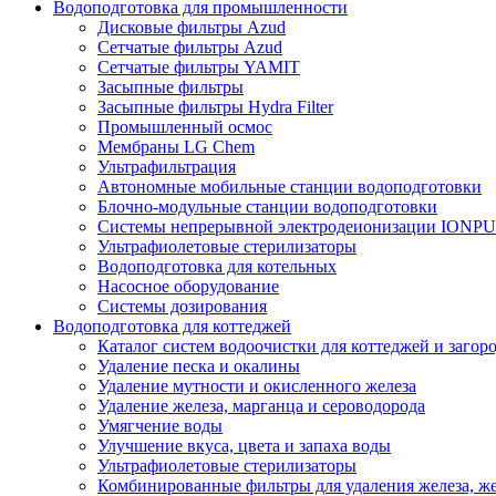
Водоподготовка для промышленности
Дисковые фильтры Azud
Сетчатые фильтры Azud
Сетчатые фильтры YAMIT
Засыпные фильтры
Засыпные фильтры Hydra Filter
Промышленный осмос
Мембраны LG Chem
Ультрафильтрация
Автономные мобильные станции водоподготовки
Блочно-модульные станции водоподготовки
Системы непрерывной электродеионизации IONP
Ультрафиолетовые стерилизаторы
Водоподготовка для котельных
Насосное оборудование
Системы дозирования
Водоподготовка для коттеджей
Каталог систем водоочистки для коттеджей и заго
Удаление песка и окалины
Удаление мутности и окисленного железа
Удаление железа, марганца и сероводорода
Умягчение воды
Улучшение вкуса, цвета и запаха воды
Ультрафиолетовые стерилизаторы
Комбинированные фильтры для удаления железа, же