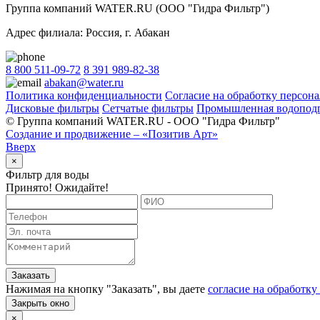
Группа компаний WATER.RU (ООО "Гидра Фильтр")
Адрес филиала:
Россия
, г.
Абакан
8 800 511-09-72
8 391 989-82-38
abakan@water.ru
Политика конфиденциальности
Согласие на обработку персон
Дисковые фильтры
Сетчатые фильтры
Промышленная водоподг
© Группа компаний WATER.RU - ООО "Гидра Фильтр"
Создание и продвижение – «Позитив Арт»
Вверх
×
Фильтр для воды
Принято! Ожидайте!
Заказать
Нажимая на кнопку "
Заказать
", вы даете
согласие на обработк
Закрыть окно
×