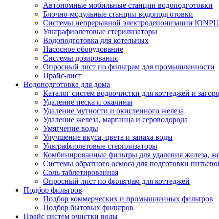
Автономные мобильные станции водоподготовки
Блочно-модульные станции водоподготовки
Системы непрерывной электродеионизации IONP
Ультрафиолетовые стерилизаторы
Водоподготовка для котельных
Насосное оборудование
Системы дозирования
Опросный лист по фильтрам для промышленности
Прайс-лист
Водоподготовка для дома
Каталог систем водоочистки для коттеджей и заго
Удаление песка и окалины
Удаление мутности и окисленного железа
Удаление железа, марганца и сероводорода
Умягчение воды
Улучшение вкуса, цвета и запаха воды
Ультрафиолетовые стерилизаторы
Комбинированные фильтры для удаления железа, же
Системы обратного осмоса для подготовки питьево
Соль таблетированная
Опросный лист по фильтрам для коттеджей
Подбор фильтров
Подбор коммерческих и промышленных фильтров
Подбор бытовых фильтров
Прайс систем очистки воды