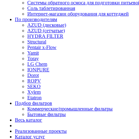
Системы обратного осмоса для подготовки питьево
Соль таблетированная
Интернет-магазин оборудования для коттеджей
По производителям
AZUD (дисковые)
AZUD (сетчатые)
HYDRA FILTER
Structural
Pentair x-Flow
Yamit
Toray
LG Chem
IONPURE
Dorot
ROPV
SEKO
Xylem
Etatron
Подбор фильтров
Коммерческие/промышленные фильтры
Бытовые фильтры
Весь каталог
Реализованные проекты
Каталог услуг