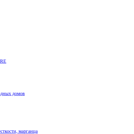
URE
родных домов
сткости, марганца