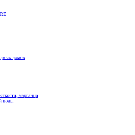
URE
родных домов
сткости, марганца
й воды