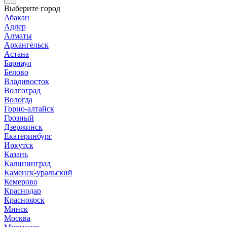
Выберите город
Абакан
Адлер
Алматы
Архангельск
Астана
Барнаул
Белово
Владивосток
Волгоград
Вологда
Горно-алтайск
Грозный
Дзержинск
Екатеринбург
Иркутск
Казань
Калининград
Каменск-уральский
Кемерово
Краснодар
Красноярск
Минск
Москва