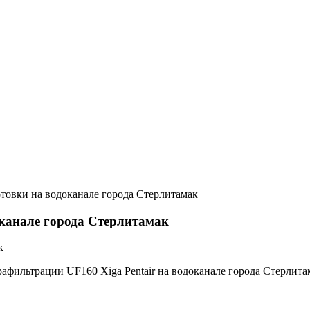
товки на водоканале города Стерлитамак
канале города Стерлитамак
афильтрации UF160 Xiga Pentair на водоканале города Стерлита