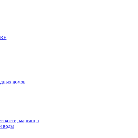
URE
родных домов
сткости, марганца
й воды