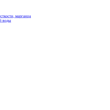
сткости, марганца
й воды