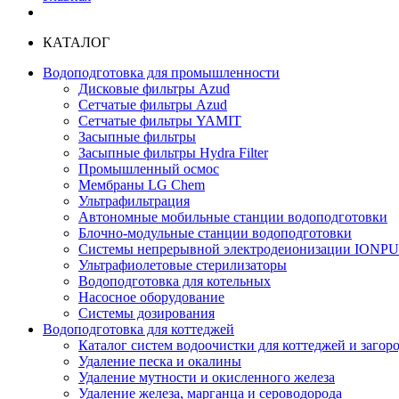
КАТАЛОГ
Водоподготовка для промышленности
Дисковые фильтры Azud
Сетчатые фильтры Azud
Сетчатые фильтры YAMIT
Засыпные фильтры
Засыпные фильтры Hydra Filter
Промышленный осмос
Мембраны LG Chem
Ультрафильтрация
Автономные мобильные станции водоподготовки
Блочно-модульные станции водоподготовки
Системы непрерывной электродеионизации IONP
Ультрафиолетовые стерилизаторы
Водоподготовка для котельных
Насосное оборудование
Системы дозирования
Водоподготовка для коттеджей
Каталог систем водоочистки для коттеджей и заго
Удаление песка и окалины
Удаление мутности и окисленного железа
Удаление железа, марганца и сероводорода