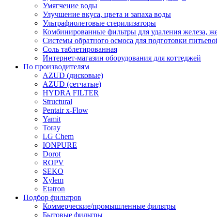
Умягчение воды
Улучшение вкуса, цвета и запаха воды
Ультрафиолетовые стерилизаторы
Комбинированные фильтры для удаления железа, же
Системы обратного осмоса для подготовки питьево
Соль таблетированная
Интернет-магазин оборудования для коттеджей
По производителям
AZUD (дисковые)
AZUD (сетчатые)
HYDRA FILTER
Structural
Pentair x-Flow
Yamit
Toray
LG Chem
IONPURE
Dorot
ROPV
SEKO
Xylem
Etatron
Подбор фильтров
Коммерческие/промышленные фильтры
Бытовые фильтры