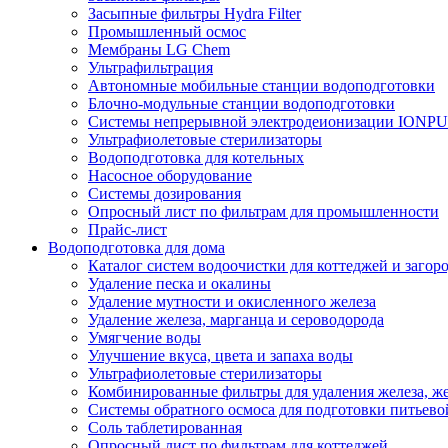
Засыпные фильтры Hydra Filter
Промышленный осмос
Мембраны LG Chem
Ультрафильтрация
Автономные мобильные станции водоподготовки
Блочно-модульные станции водоподготовки
Системы непрерывной электродеионизации IONP
Ультрафиолетовые стерилизаторы
Водоподготовка для котельных
Насосное оборудование
Системы дозирования
Опросный лист по фильтрам для промышленности
Прайс-лист
Водоподготовка для дома
Каталог систем водоочистки для коттеджей и заго
Удаление песка и окалины
Удаление мутности и окисленного железа
Удаление железа, марганца и сероводорода
Умягчение воды
Улучшение вкуса, цвета и запаха воды
Ультрафиолетовые стерилизаторы
Комбинированные фильтры для удаления железа, же
Системы обратного осмоса для подготовки питьево
Соль таблетированная
Опросный лист по фильтрам для коттеджей