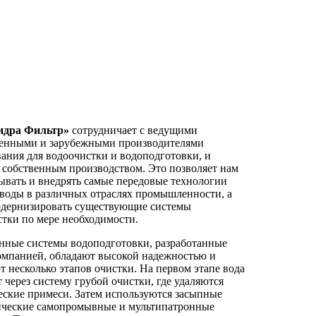
идра Фильтр»
сотрудничает с ведущими
венными и зарубежными производителями
ания для водоочистки и водоподготовки, и
 собственным производством. Это позволяет нам
ывать и внедрять самые передовые технологии
 воды в различных отраслях промышленности, а
одернизировать существующие системы
тки по мере необходимости.
нные системы водоподготовки, разработанные
омпанией, обладают высокой надежностью и
 несколько этапов очистки. На первом этапе вода
 через систему грубой очистки, где удаляются
еские примеси. Затем используются засыпные
ические самопромывные и мультипатронные