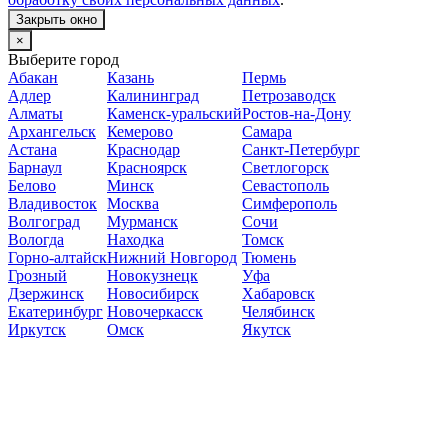
Закрыть окно
×
Выберите город
Абакан
Казань
Пермь
Адлер
Калининград
Петрозаводск
Алматы
Каменск-уральский
Ростов-на-Дону
Архангельск
Кемерово
Самара
Астана
Краснодар
Санкт-Петербург
Барнаул
Красноярск
Светлогорск
Белово
Минск
Севастополь
Владивосток
Москва
Симферополь
Волгоград
Мурманск
Сочи
Вологда
Находка
Томск
Горно-алтайск
Нижний Новгород
Тюмень
Грозный
Новокузнецк
Уфа
Дзержинск
Новосибирск
Хабаровск
Екатеринбург
Новочеркасск
Челябинск
Иркутск
Омск
Якутск