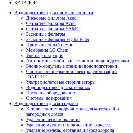
КАТАЛОГ
Водоподготовка для промышленности
Дисковые фильтры Azud
Сетчатые фильтры Azud
Сетчатые фильтры YAMIT
Засыпные фильтры
Засыпные фильтры Hydra Filter
Промышленный осмос
Мембраны LG Chem
Ультрафильтрация
Автономные мобильные станции водоподготовки
Блочно-модульные станции водоподготовки
Системы непрерывной электродеионизации
IONPURE
Ультрафиолетовые стерилизаторы
Водоподготовка для котельных
Насосное оборудование
Системы дозирования
Водоподготовка для коттеджей
Каталог систем водоочистки для коттеджей и
загородных домов
Удаление песка и окалины
Удаление мутности и окисленного железа
Удаление железа, марганца и сероводорода