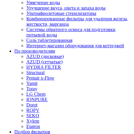
Умягчение воды
Улучшение вкуса, цвета и запаха воды
Ультрафиолетовые стерилизаторы
Комбинированные фильтры для удаления железа,
жесткости, марганца
Системы обратного осмоса для подготовки
питьевой воды
Соль таблетированная
Интернет-магазин оборудования для коттеджей
По производителям
AZUD (дисковые)
AZUD (сетчатые)
HYDRA FILTER
Structural
Pentair x-Flow
Yamit
Toray
LG Chem
IONPURE
Dorot
ROPV
SEKO
Xylem
Etatron
Подбор фильтров